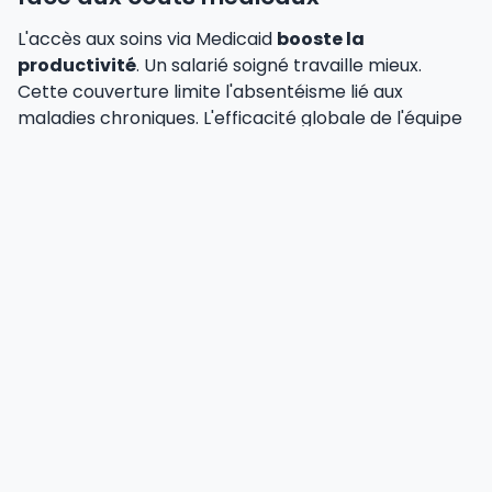
L'accès aux soins via Medicaid
booste la
productivité
. Un salarié soigné travaille mieux.
Cette couverture limite l'absentéisme lié aux
maladies chroniques. L'efficacité globale de l'équipe
s'en trouve renforcée.
Les employeurs évitent des coûts indirects lourds.
Les États ayant choisi l'expansion protègent mieux
leurs tissus économiques.
Les entreprises locales
respirent financièrement
grâce à ce filet public.
La main-d'œuvre se stabilise
. Les secteurs à bas
salaires fidélisent leurs talents.
Risques liés aux coupes budgétaires
pour les employeurs