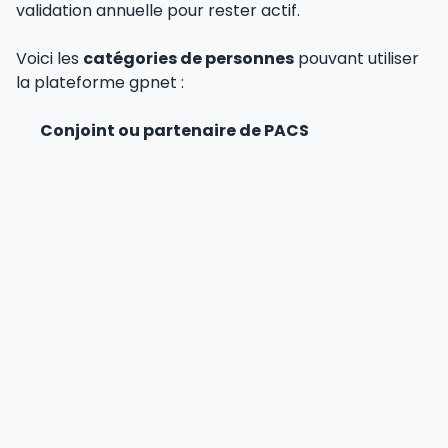
validation annuelle pour rester actif.
Voici les
catégories de personnes
pouvant utiliser
la plateforme gpnet :
Conjoint ou partenaire de PACS
Enfants de moins de 26 ans
sous conditions
Parents et beaux-parents
selon les quotas
Accompagnateurs occasionnels via les
billets
"compagnon"
Chaque ayant droit doit impérativement respecter
les codes de conduite internes. Le comportement à
bord engage directement la
responsabilité de
l'agent
. La tenue vestimentaire demeure un point
de vigilance majeur.